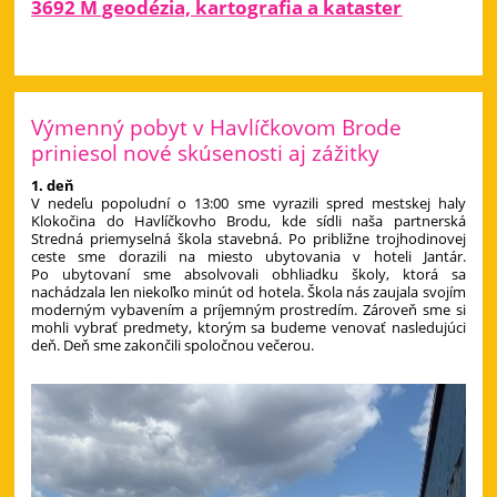
3692 M geodézia, kartografia a kataster
Výmenný pobyt v Havlíčkovom Brode
priniesol nové skúsenosti aj zážitky
1. deň
V nedeľu popoludní o 13:00 sme vyrazili spred mestskej haly
Klokočina do Havlíčkovho Brodu, kde sídli naša partnerská
Stredná priemyselná škola stavebná. Po približne trojhodinovej
ceste sme dorazili na miesto ubytovania v hoteli Jantár.
Po ubytovaní sme absolvovali obhliadku školy, ktorá sa
nachádzala len niekoľko minút od hotela. Škola nás zaujala svojím
moderným vybavením a príjemným prostredím. Zároveň sme si
mohli vybrať predmety, ktorým sa budeme venovať nasledujúci
deň. Deň sme zakončili spoločnou večerou.