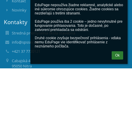
Kontakt
EduPage nepoužíva žiadne reklamné, analytické alebo 
iné súkromie ohrozujúce cookies. Žiadne cookies sa 
Novinky
nezdieľajú s tretími stranami.

Kontakty
EduPage používa iba 2 cookie – jedno nevyhnutné pre 
fungovanie prihlasovania. Toto je dočasné, po 
zatvorení prehliadača sa odstráni.

Stredná priemyselná škola stavebná
Druhé cookie zvyšuje bezpečnosť prihlásenia - vďaka 
info@spssnr.sk
nemu EduPage vie identifikovať prihlásenie z 
neznámeho počítača.
+421 37 7720121
Ok
Cabajská 4
95050 Nitra
Slovakia
00161373
Fotogaléria
zatiaľ žiadne údaje
Bezbariérová verzia