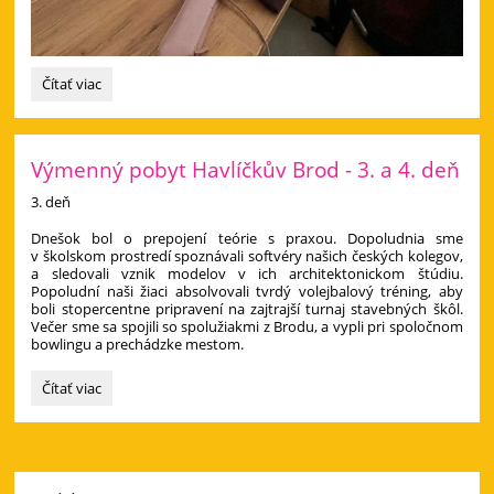
Výmenný
Čítať viac
pobyt
v
Havlíčkovom
Brode
Výmenný pobyt Havlíčkův Brod - 3. a 4. deň
priniesol
3. deň
nové
skúsenosti
​Dnešok bol o prepojení teórie s praxou. Dopoludnia sme
aj
v školskom prostredí spoznávali softvéry našich českých kolegov,
zážitky:
a sledovali vznik modelov v ich architektonickom štúdiu.
Popoludní naši žiaci absolvovali tvrdý volejbalový tréning, aby
boli stopercentne pripravení na zajtrajší turnaj stavebných škôl.
Večer sme sa spojili so spolužiakmi z Brodu, a vypli pri spoločnom
bowlingu a prechádzke mestom.
Výmenný
Čítať viac
pobyt
Havlíčkův
Brod
-
3.