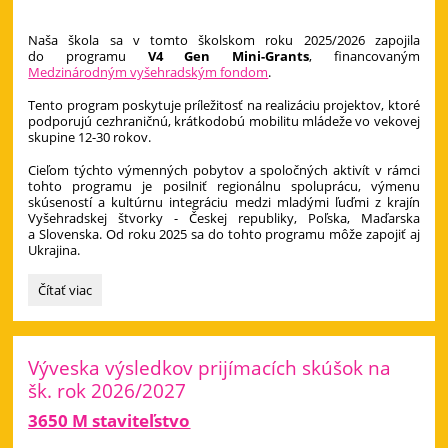
Naša škola sa v tomto školskom roku 2025/2026 zapojila
do programu
V4 Gen Mini-Grants
, financovaným
Medzinárodným vyšehradským fondom
.
Tento program poskytuje príležitosť na realizáciu projektov, ktoré
podporujú cezhraničnú, krátkodobú mobilitu mládeže vo vekovej
skupine 12-30 rokov.
Cieľom týchto výmenných pobytov a spoločných aktivít v rámci
tohto programu je posilniť regionálnu spoluprácu, výmenu
skúseností a kultúrnu integráciu medzi mladými ľuďmi z krajín
Vyšehradskej štvorky - Českej republiky, Poľska, Maďarska
a Slovenska. Od roku 2025 sa do tohto programu môže zapojiť aj
Ukrajina.
Visegrad
Čítať viac
Fund:
Výveska výsledkov prijímacích skúšok na
šk. rok 2026/2027
3650 M staviteľstvo