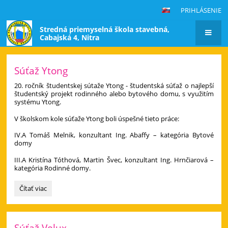
PRIHLÁSENIE
Stredná priemyselná škola stavebná,
Cabajská 4, Nitra
Hlavná
Súťaž Ytong
stránka
20. ročník študentskej sútaže Ytong - študentská súťaž o najlepší
študentský projekt rodinného alebo bytového domu, s využitím
systému Ytong.
V školskom kole súťaže Ytong boli úspešné tieto práce:
IV.A Tomáš Melnik, konzultant Ing. Abaffy – kategória Bytové
domy
III.A Kristína Tóthová, Martin Švec, konzultant Ing. Hrnčiarová –
kategória Rodinné domy.
Súťaž
Čítať viac
Ytong:
Súťaž Velux