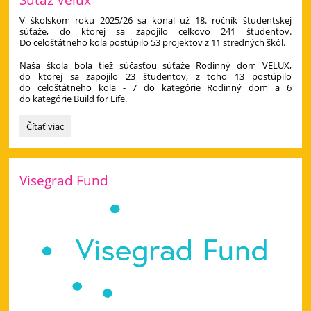
V školskom roku 2025/26 sa konal už 18. ročník študentskej
súťaže, do ktorej sa zapojilo celkovo 241 študentov.
Do celoštátneho kola postúpilo 53 projektov z 11 stredných škôl.
Naša škola bola tiež súčasťou súťaže Rodinný dom VELUX,
do ktorej sa zapojilo 23 študentov, z toho 13 postúpilo
do celoštátneho kola - 7 do kategórie Rodinný dom a 6
do kategórie Build for Life.
Súťaž
Čítať viac
Velux:
Visegrad Fund