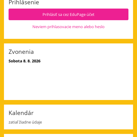
Prihlásenie
a
4.
Prihlásiť sa cez EduPage účet
deň:
Neviem prihlasovacie meno alebo heslo
Zvonenia
Sobota 8. 8. 2026
Kalendár
zatiaľ žiadne údaje