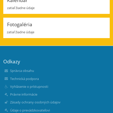
Kalendár
zatiaľ žiadne údaje
Fotogaléria
zatiaľ žiadne údaje
Odkazy
Správca obsahu
Technická podpora
Vyhlásenie o prístupnosti
Právne informácie
Zásady ochrany osobných údajov
Údaje o prevádzkovateľovi