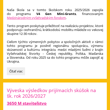
Naša škola sa v tomto školskom roku 2025/2026 zapojila
do programu
V4 Gen Mini-Grants
, financovaným
Medzinárodným vyšehradským fondom
.
Tento program poskytuje príležitosť na realizáciu projektov, ktoré
podporujú cezhraničnú, krátkodobú mobilitu mládeže vo vekovej
skupine 12-30 rokov.
Cieľom týchto výmenných pobytov a spoločných aktivít v rámci
tohto programu je posilniť regionálnu spoluprácu, výmenu
skúseností a kultúrnu integráciu medzi mladými ľuďmi z krajín
Vyšehradskej štvorky - Českej republiky, Poľska, Maďarska
a Slovenska. Od roku 2025 sa do tohto programu môže zapojiť aj
Ukrajina.
Visegrad
Čítať viac
Fund:
Výveska výsledkov prijímacích skúšok na
šk. rok 2026/2027
3650 M staviteľstvo