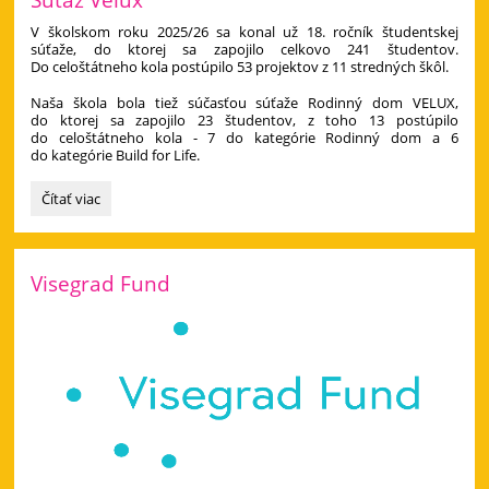
V školskom roku 2025/26 sa konal už 18. ročník študentskej
súťaže, do ktorej sa zapojilo celkovo 241 študentov.
Do celoštátneho kola postúpilo 53 projektov z 11 stredných škôl.
Naša škola bola tiež súčasťou súťaže Rodinný dom VELUX,
do ktorej sa zapojilo 23 študentov, z toho 13 postúpilo
do celoštátneho kola - 7 do kategórie Rodinný dom a 6
do kategórie Build for Life.
Súťaž
Čítať viac
Velux:
Visegrad Fund