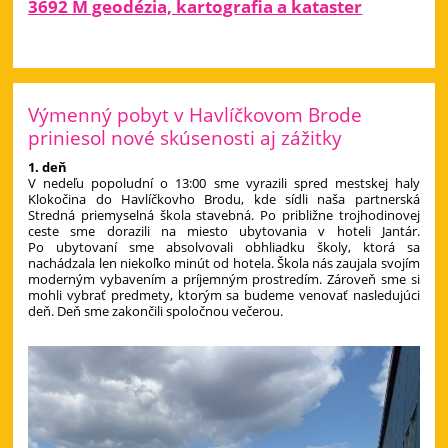
3692 M geodézia, kartografia a kataster
Výmenný pobyt v Havlíčkovom Brode
priniesol nové skúsenosti aj zážitky
1. deň
V nedeľu popoludní o 13:00 sme vyrazili spred mestskej haly
Klokočina do Havlíčkovho Brodu, kde sídli naša partnerská
Stredná priemyselná škola stavebná. Po približne trojhodinovej
ceste sme dorazili na miesto ubytovania v hoteli Jantár.
Po ubytovaní sme absolvovali obhliadku školy, ktorá sa
nachádzala len niekoľko minút od hotela. Škola nás zaujala svojím
moderným vybavením a príjemným prostredím. Zároveň sme si
mohli vybrať predmety, ktorým sa budeme venovať nasledujúci
deň. Deň sme zakončili spoločnou večerou.