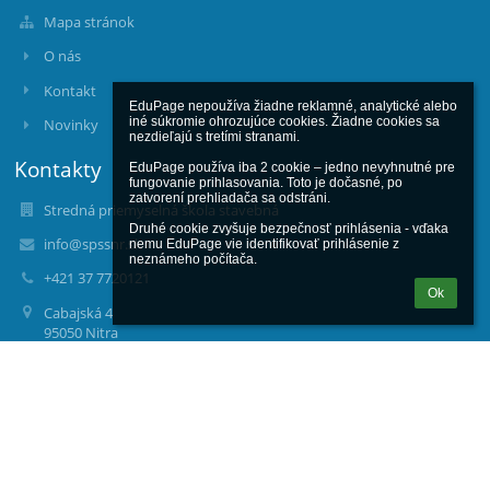
Mapa stránok
O nás
Kontakt
EduPage nepoužíva žiadne reklamné, analytické alebo 
iné súkromie ohrozujúce cookies. Žiadne cookies sa 
Novinky
nezdieľajú s tretími stranami.

Kontakty
EduPage používa iba 2 cookie – jedno nevyhnutné pre 
fungovanie prihlasovania. Toto je dočasné, po 
zatvorení prehliadača sa odstráni.

Stredná priemyselná škola stavebná
Druhé cookie zvyšuje bezpečnosť prihlásenia - vďaka 
info@spssnr.sk
nemu EduPage vie identifikovať prihlásenie z 
neznámeho počítača.
+421 37 7720121
Ok
Cabajská 4
95050 Nitra
Slovakia
00161373
Fotogaléria
zatiaľ žiadne údaje