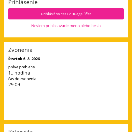
Prihlásenie
a
4.
Prihlásiť sa cez EduPage účet
deň:
Neviem prihlasovacie meno alebo heslo
Zvonenia
Štvrtok 6. 8. 2026
práve prebieha
1.. hodina
čas do zvonenia
29:09