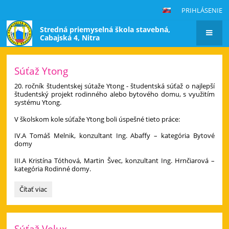
PRIHLÁSENIE
Stredná priemyselná škola stavebná,
Cabajská 4, Nitra
Hlavná
Súťaž Ytong
stránka
20. ročník študentskej sútaže Ytong - študentská súťaž o najlepší
študentský projekt rodinného alebo bytového domu, s využitím
systému Ytong.
V školskom kole súťaže Ytong boli úspešné tieto práce:
IV.A Tomáš Melnik, konzultant Ing. Abaffy – kategória Bytové
domy
III.A Kristína Tóthová, Martin Švec, konzultant Ing. Hrnčiarová –
kategória Rodinné domy.
Súťaž
Čítať viac
Ytong:
Súťaž Velux