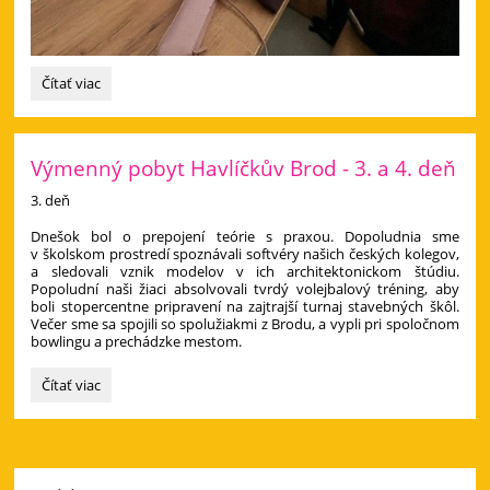
Výmenný
Čítať viac
pobyt
v
Havlíčkovom
Brode
Výmenný pobyt Havlíčkův Brod - 3. a 4. deň
priniesol
3. deň
nové
skúsenosti
​Dnešok bol o prepojení teórie s praxou. Dopoludnia sme
aj
v školskom prostredí spoznávali softvéry našich českých kolegov,
zážitky:
a sledovali vznik modelov v ich architektonickom štúdiu.
Popoludní naši žiaci absolvovali tvrdý volejbalový tréning, aby
boli stopercentne pripravení na zajtrajší turnaj stavebných škôl.
Večer sme sa spojili so spolužiakmi z Brodu, a vypli pri spoločnom
bowlingu a prechádzke mestom.
Výmenný
Čítať viac
pobyt
Havlíčkův
Brod
-
3.